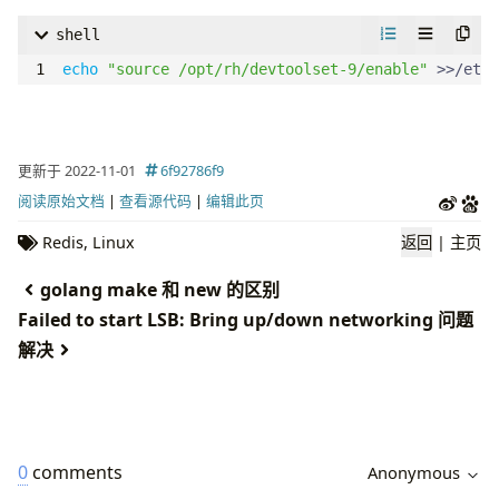
shell
echo
"source /opt/rh/devtoolset-9/enable"
 >>/etc/
更新于 2022-11-01
6f92786f9
阅读原始文档
|
查看源代码
|
编辑此页
Redis
,
Linux
返回
|
主页
golang make 和 new 的区别
Failed to start LSB: Bring up/down networking 问题
解决
0
comments
Anonymous