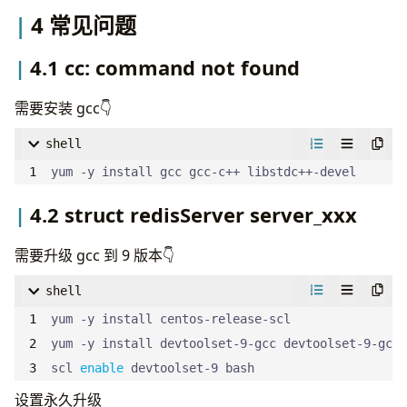
4 常见问题
4.1 cc: command not found
需要安装 gcc👇
shell
yum -y install gcc gcc-c++ libstdc++-devel
4.2 struct redisServer server_xxx
需要升级 gcc 到 9 版本👇
shell
scl 
enable
 devtoolset-9 bash
设置永久升级